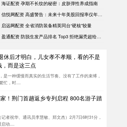
海证配资 孕期不长纹的秘密：皮肤弹性养成指南
信悦网配资 高盛警告：未来十年美股回报率仅年化6.5%垫底全
启远网配资 全省消防装备精英同台“硬核”较量
盈通配资 防脱生发产品排名 Top3 拒绝漏秃超给力_红瓶_
 退休后才明白，儿女孝不孝顺，看的不是
钱，而是这三点
，是一种缓慢而真实的生活节奏。没有了工作的束缚，
忙，时....
回家！荆门首趟返乡专列启程 800名游子踏
记者祝华、通讯员李慧敏、郑文杰）2月7日6时31分，
动....