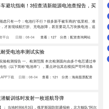
手车避坑指南！3招查清新能源电池查报告，买
顾虑只有一个：电池行不行？很多新手被车商的“低里程、准
去，才发现续航打折、充电故障，甚至要花几万块换电池，追
资平台
日期：08-04
查看：
127
分类：
配资查询网站
境耐受电池串测试实验
实验检测报告 一、检测范围 本次检测面向由多个电芯通过串
池包（以下简称“电池串”），重点评估其在模拟严苛环境条
APP下载
日期：08-04
查看：
121
分类：
海南股票配资
核潜艇训练时发射一枚巡航导弹
】； 当地时间6月3日，俄罗斯国防部通报称，北方舰队“阿尔