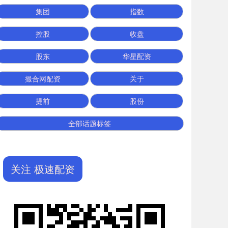
集团
指数
控股
收盘
股东
华星配资
撮合网配资
关于
提前
股份
全部话题标签
关注 极速配资