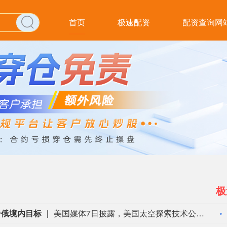
首页
极速配资
配资查询网
极
击俄境内目标
美国媒体7日披露，美国太空探索技术公司(SpaceX)创始人马斯克明确拒绝允许乌克兰军方利用SpaceX旗下卫星互联网系统“星链”打击俄罗斯境内目标。美国《大西洋》杂志以乌前国防部长费多罗夫两名“身边人”为消息源报道，费多罗夫此前一直在推动利用“星链”打击俄罗斯境内目标，曾尝试通过私下渠道与马斯克接触，但遭到后者拒绝。“截至目前，（马斯克）没有作出同意的决定。”报道称，马斯克之所以拒绝乌方用“星链”对俄进行纵深打击，是担心危机进一步升级。2022年乌克兰危机全面升级后，马斯克曾免费向乌克兰提供数万个“星链”终端。但他后来频频与乌方发生争执，敦促后者与俄方达成和平协议。（新华社）