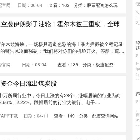
海
配官网
日期：06-04
查看：
162
分类：
股票配资怎么玩
特
火空袭伊朗影子油轮！霍尔木兹三重锁，全球
的霍尔木兹海峡，一场极具霸道色彩的海上暴力拦截被全程记录
的警告冰冷而强硬：“我们将对你们的机舱开火。停船，疏....
资官网
日期：06-04
查看：
135
分类：
极速配资
亿元资金今日流出煤炭股
6%，申万所属行业中，今日上涨的有28个，涨幅居前的行业为商
66%、2.22%。跌幅居前的行业为银行、电子....
APP下载
日期：04-11
查看：
149
分类：
配资查询网站