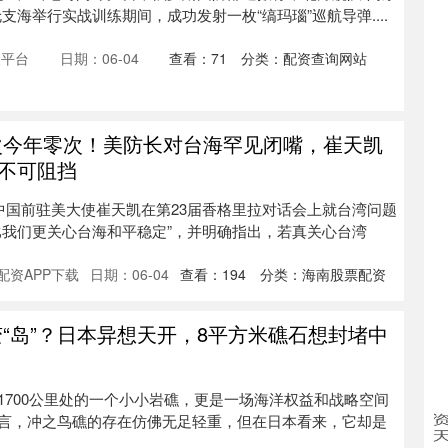
支海举行实战训练期间，成功发射一枚“缟玛瑙”巡航导弹....
家平台
日期：06-04
查看：
71
分类：
配资查询网站
次今年零次！美防长对台海罕见闭嘴，崔天凯
不可阻挡
，中国前驻美大使崔天凯在第23届香格里拉对话会上就台湾问题
比我们更关心台海和平稳定”，并明确指出，若真关心台湾
配资APP下载
日期：06-04
查看：
194
分类：
海南股票配资
变“岛”？日本异想天开，8平方米礁石想封堵中
1700公里处的一个小小岩礁，更是一场海洋权益和战略空间
吉
言，冲之鸟礁的存在仿佛无足轻重，但在日本看来，它却是
1