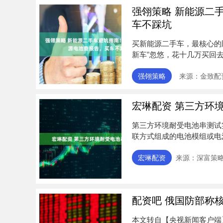
强翎策略 新能源二
车不踩坑
买新能源二手车，最核心的
新车”忽悠，花十几万买回
悔莫....
强翎策略
来源：金致配
宏琳配资 第三方环
第三方环境耐受电池串测试
联方式组成的电池模组或电
件....
宏琳配资
来源：深富策略
配资吧 俄国防部称
本文转自【央视新闻客户端