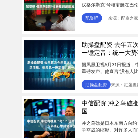
汉格尔斯克”号核潜艇在巴伦
配资吧
来源：配资之
助操盘配资 去年五
一锤定音：统一大势
据凤凰卫视5月31日报道
重磅发声。他直言“没有人
问....
助操盘配资
来源：汇盈盘
中信配资 冲之鸟礁
国
冲之鸟礁是日本东南方向约
争夺战的缩影。对许多人而
实现....