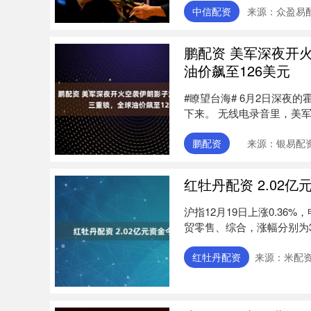
中信配资
来源：众盈易
鹏配资 美军深夜开
油价飙至126美元
#瞭望台海# 6月2日深夜
下来。 无线电录音里，美军
鹏配资
来源：银易配
红牡丹配资 2.02
沪指12月19日上涨0.3
贸零售、综合，涨幅分别为3.
红牡丹配资
来源：米配资