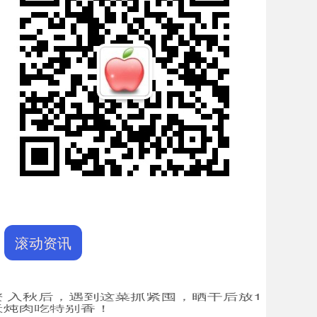
滚动资讯
牛网配资 探店：Labubu韩国线上难订，街边山寨卖
00元