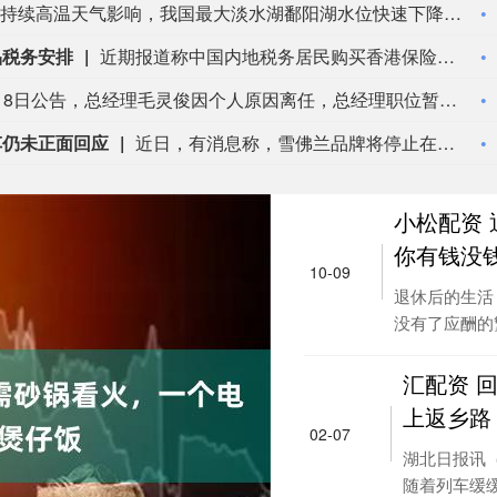
受近期持续高温天气影响，我国最大淡水湖鄱阳湖水位快速下降。截至8月8日8时，鄱阳湖标志性水文站星子站水位下降至13.97米，较昨日下降0.13米，鄱阳湖湖口站水位下降至13.84米，湖区两岸退水痕迹明显。（央视新闻）
品税务安排
近期报道称中国内地税务居民购买香港保险的收益被纳入征税范围。对此，香港保险监管局回应记者称，政府和保监局正密切注意内地有关金融产品税务安排的最新发展，同时会与业界保持紧密沟通。中国居民就境外投资收益必须依法申报及缴税的要求一直存在，市场不用过度解读或作出揣测。香港保险市场发展成熟，产品设计灵活先进，可提供货币选择、环球资产配置、人生规划、财富传承等专业服务，相信对内地客户有一定吸引力。（财联社)
根据国融基金8月8日公告，总经理毛灵俊因个人原因离任，总经理职位暂由张圆辉代任。根据国融基金安排，该公司董事会选举韩光华拟任公司总经理，待韩光华完成相关程序后履职。
车仍未正面回应
近日，有消息称，雪佛兰品牌将停止在中国市场销售。通用汽车方面回应称，会继续在中国生产雪佛兰产品，并且积极探索在美国以外的海外市场机遇。同时，依旧会为现有的中国雪佛兰车主提供完善的售后服务保障。8月5日，上汽集团与通用汽车签署合资续约协议，将上汽通用合资期限延长20年至2047年。但对于中国市场的销售问题，通用汽车方面并没有正面回应。（21财经）
小松配资
你有钱没
10-09
退休后的生活
没有了应酬的繁
汇配资 
上返乡路
02-07
湖北日报讯（
随着列车缓缓启