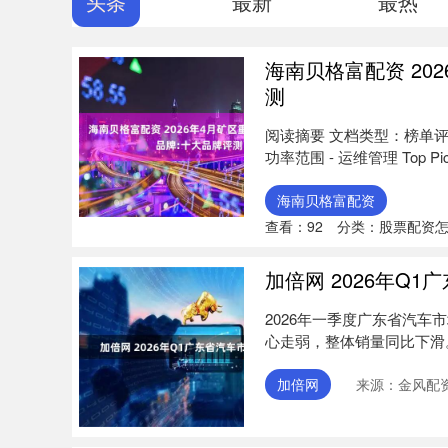
头条
最新
最热
海南贝格富配资 20
测
阅读摘要 文档类型：榜单评测与
功率范围 - 运维管理 Top P
海南贝格富配资
查看：
92
分类：
股票配资
加倍网 2026年Q
2026年一季度广东省汽
心走弱，整体销量同比下滑
新....
加倍网
来源：金风配